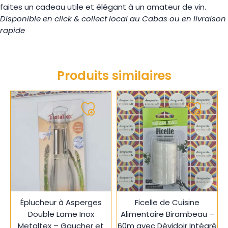
faites un cadeau utile et élégant à un amateur de vin.
Disponible en click & collect local au Cabas ou en livraison
rapide
Produits similaires
Ajouter
Ajouter
à
à
ma
ma
liste
liste
Éplucheur à Asperges
Ficelle de Cuisine
Double Lame Inox
Alimentaire Birambeau –
Metaltex – Gaucher et
60m avec Dévidoir Intégré