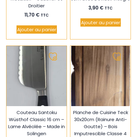
Droitier
3,90
€
TTC
11,70
€
TTC
Ajouter au panier
Ajouter au panier
Ajouter
Ajouter
à
à
ma
ma
liste
liste
Couteau Santoku
Planche de Cuisine Teck
Wüsthof Classic 16 cm –
30x20cm (Rainure Anti-
Lame Alvéolée – Made in
Goutte) – Bois
Solingen
Imputrescible Classe 4