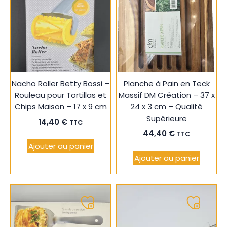
à
à
ma
ma
liste
liste
Nacho Roller Betty Bossi –
Planche à Pain en Teck
Rouleau pour Tortillas et
Massif DM Création – 37 x
Chips Maison – 17 x 9 cm
24 x 3 cm – Qualité
Supérieure
14,40
€
TTC
44,40
€
TTC
Ajouter au panier
Ajouter au panier
Ajouter
Ajouter
à
à