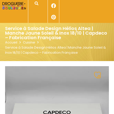
Panneau de gestion des cookies
Rechercher
Service à Salade Design Hélios Altea |
Manche Jaune Soleil & Inox 18/10 | Capdeco
– Fabrication Française
Accueil
Cuisine
Service à Salade Design Hélios Altea | Manche Jaune Soleil &
Inox 18/10 | Capdeco – Fabrication Française