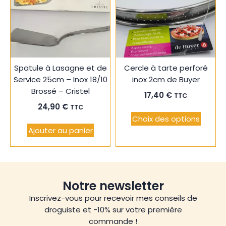
ma
ma
liste
liste
Spatule à Lasagne et de
Cercle à tarte perforé
Service 25cm – Inox 18/10
inox 2cm de Buyer
Brossé – Cristel
17,40
€
TTC
24,90
€
TTC
Choix des options
Ajouter au panier
Notre newsletter
Inscrivez-vous pour recevoir mes conseils de
droguiste et -10% sur votre première
commande !