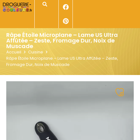
Panneau de gestion des cookies
Rechercher
Râpe Étoile Microplane – Lame US Ultra
Affûtée – Zeste, Fromage Dur, Noix de
Muscade
Accueil
Cuisine
Râpe Étoile Microplane – Lame US Ultra Affûtée – Zeste,
Fromage Dur, Noix de Muscade