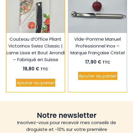
ma
ma
liste
liste
Couteau d’Office Pliant
Vide-Pomme Manuel
Victorinox Swiss Classic |
Professionnel Inox –
Lame Lisse et Bout Arrondi
Marque Française Cristel
– Fabriqué en Suisse
17,90
€
TTC
19,80
€
TTC
Ajouter au panier
Ajouter au panier
Notre newsletter
Inscrivez-vous pour recevoir mes conseils de
droguiste et -10% sur votre première