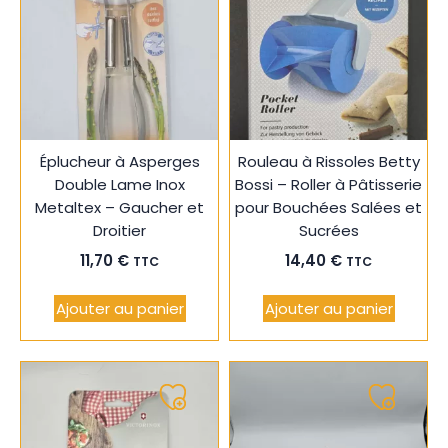
à
à
ma
ma
liste
liste
Éplucheur à Asperges
Rouleau à Rissoles Betty
Double Lame Inox
Bossi – Roller à Pâtisserie
Metaltex – Gaucher et
pour Bouchées Salées et
Droitier
Sucrées
11,70
€
14,40
€
TTC
TTC
Ajouter au panier
Ajouter au panier
Ajouter
Ajouter
à
à