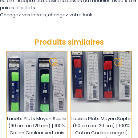
90 cm : Adapté aux baskets basses ou modèles avec 4 à 5
paires d’œillets.
Changez vos lacets, changez votre look !
Produits similaires
Ajouter
Ajouter
à
à
ma
ma
liste
liste
Lacets Plats Moyen Saphir
Lacets Plats Moyen Saphir
(90 cm ou 120 cm) | 100%
(90 cm ou 120 cm) | 100%
Coton Couleur vert anis
Coton Couleur rouge (