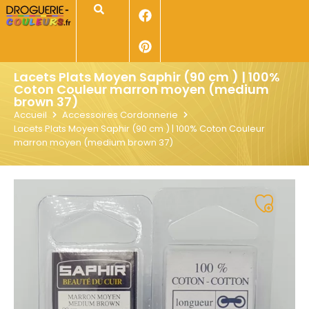
Panneau de gestion des cookies
Rechercher
Lacets Plats Moyen Saphir (90 cm ) | 100%
Coton Couleur marron moyen (medium
brown 37)
Accueil
Accessoires Cordonnerie
Lacets Plats Moyen Saphir (90 cm ) | 100% Coton Couleur
marron moyen (medium brown 37)