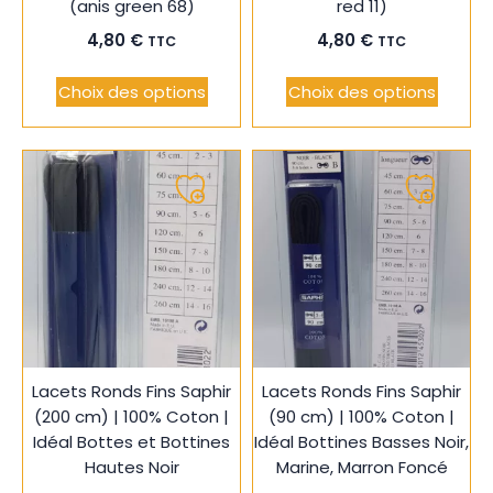
(anis green 68)
red 11)
4,80
€
4,80
€
TTC
TTC
Choix des options
Choix des options
Ajouter
Ajouter
à
à
ma
ma
liste
liste
Lacets Ronds Fins Saphir
Lacets Ronds Fins Saphir
(200 cm) | 100% Coton |
(90 cm) | 100% Coton |
Idéal Bottes et Bottines
Idéal Bottines Basses Noir,
Hautes Noir
Marine, Marron Foncé