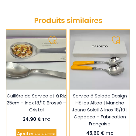
Produits similaires
Ajouter
Ajouter
à
à
ma
ma
liste
liste
Cuillère de Service et à Riz
Service à Salade Design
25cm – Inox 18/10 Brossé –
Hélios Altea | Manche
Cristel
Jaune Soleil & Inox 18/10 |
Capdeco – Fabrication
24,90
€
TTC
Française
45,60
€
Ajouter au panier
TTC