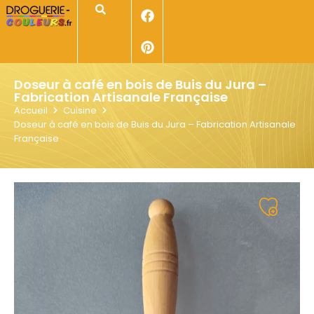
Panneau de gestion des cookies
Rechercher
Doseur à café en bois de Buis du Jura –
Fabrication Artisanale Française
Accueil
Cuisine
Doseur à café en bois de Buis du Jura – Fabrication Artisanale
Française