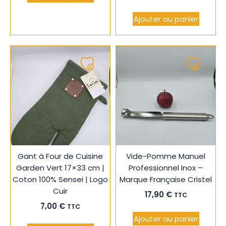
Ajouter au panier
Ajouter
Ajouter
à
à
ma
ma
liste
liste
Gant à Four de Cuisine
Vide-Pomme Manuel
Garden Vert 17×33 cm |
Professionnel Inox –
Coton 100% Sensei | Logo
Marque Française Cristel
Cuir
17,90
€
TTC
7,00
€
TTC
Ajouter au panier