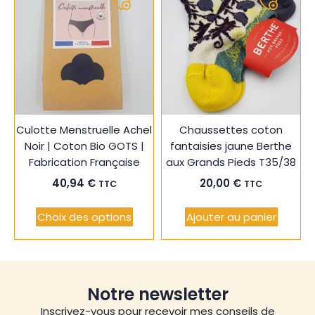
Ajouter
Ajouter
à
à
ma
ma
liste
liste
Culotte Menstruelle Achel
Chaussettes coton
Noir | Coton Bio GOTS |
fantaisies jaune Berthe
Fabrication Française
aux Grands Pieds T35/38
40,94
€
20,00
€
TTC
TTC
Choix des options
Ajouter au panier
Notre newsletter
Inscrivez-vous pour recevoir mes conseils de