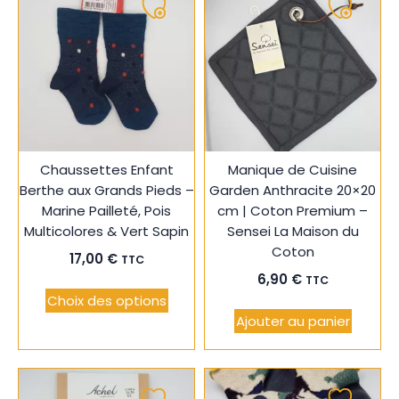
Ajouter
Ajouter
à
à
ma
ma
liste
liste
Chaussettes Enfant
Manique de Cuisine
Berthe aux Grands Pieds –
Garden Anthracite 20×20
Marine Pailleté, Pois
cm | Coton Premium –
Multicolores & Vert Sapin
Sensei La Maison du
Coton
17,00
€
TTC
6,90
€
TTC
Choix des options
Ajouter au panier