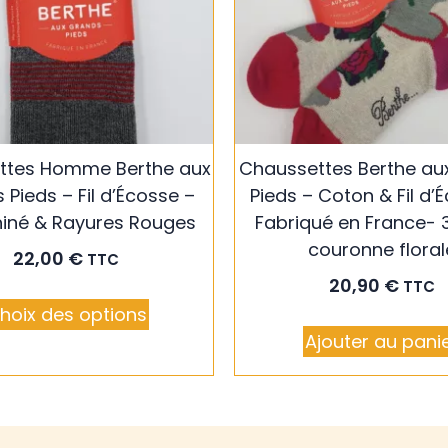
ttes Homme Berthe aux
Chaussettes Berthe au
Pieds – Fil d’Écosse –
Pieds – Coton & Fil d’
hiné & Rayures Rouges
Fabriqué en France- 
couronne floral
22,00
€
TTC
20,90
€
TTC
hoix des options
Ajouter au pani