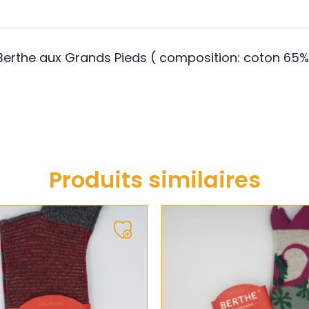
 Berthe aux Grands Pieds ( composition: coton 65%
Produits similaires
Ajouter
à
ma
liste