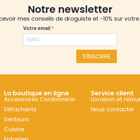
Notre newsletter
ecevoir mes conseils de droguiste et -10% sur vot
Votre email
S'INSCRIRE
La boutique en ligne
Service client
Accessoires Cordonnerie
Livraison et retou
Détachants
Nous contacter
Senteurs
Cuisine
Entretien