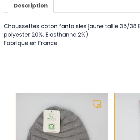
Description
Chaussettes coton fantaisies jaune taille 35/38
polyester 20%, Elasthanne 2%)
Fabrique en France
Ajouter
à
ma
liste