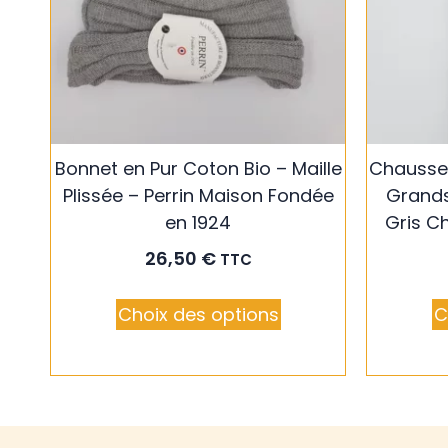
Bonnet en Pur Coton Bio – Maille
Chausse
Plissée – Perrin Maison Fondée
Grands 
en 1924
Gris C
26,50
€
TTC
Choix des options
C