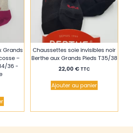
x Grands
Chaussettes soie invisibles noir
Écosse –
Berthe aux Grands Pieds T35/38
34/36 -
22,00
€
TTC
e
Ajouter au panier
er