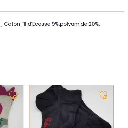
 , Coton Fil d’Ecosse 9%,polyamide 20%,
Ajouter
Ajouter
à
à
ma
ma
liste
liste