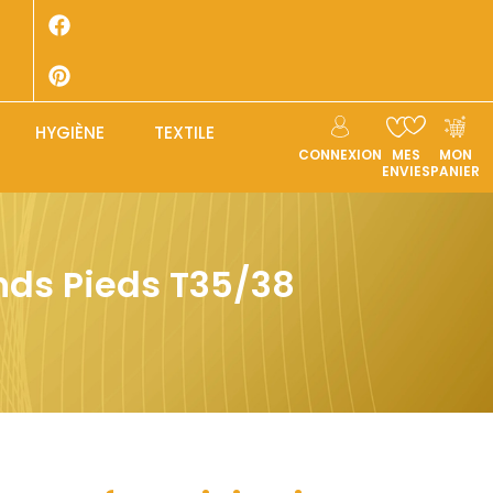
HYGIÈNE
TEXTILE
CONNEXION
MES
MON
ENVIES
PANIER
nds Pieds T35/38